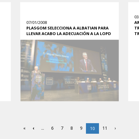
03
07/01/2008
A
PLASGOM SELECCIONA A ALBATIAN PARA
T
LLEVAR ACABO LA ADECUACIÓN A LA LOPD
T
«
‹
...
6
7
8
9
11
›
10