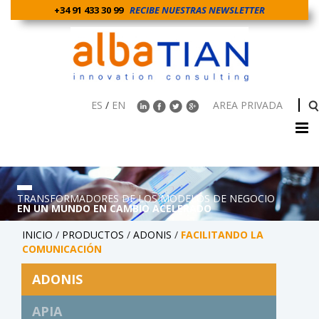
+34 91 433 30 99
RECIBE NUESTRAS NEWSLETTER
ES
/
EN
AREA PRIVADA
TRANSFORMADORES DE LOS MODELOS DE NEGOCIO
EN UN MUNDO EN CAMBIO ACELERADO
INICIO
/
PRODUCTOS
/
ADONIS
/
FACILITANDO LA
COMUNICACIÓN
ADONIS
APIA