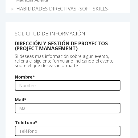
Matricula Abierta
HABILIDADES DIRECTIVAS -SOFT SKILLS-
Matricula Abierta
GESTIÓN DE REUNIONES (REUNIONES
EFICACES)
SOLICITUD DE INFORMACIÓN
Matricula Abierta
DIRECCIÓN Y GESTIÓN DE PROYECTOS
DIRECCIÓN Y GESTIÓN DE PROYECTOS
(PROJECT MANAGEMENT)
(PROJECT MANAGEMENT)
Si deseas más información sobre algún evento,
Matricula Abierta
rellena el siguiente formulario indicando el evento
BASES DE DATOS RELACIONALES: DISEÑO,
sobre el que deseas informarte.
IMPLEMENTACIÓN Y GESTIÓN
Nombre
*
Mail
*
Teléfono
*