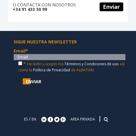
O CONTACTA CON NOSOTROS
Enviar
+34 91 433 30 99
SIGUE NUESTRA NEWSLETTER
Email
*
*
He leído y acepto los
Términos y Condiciones de uso
así
como la
Política de Privacidad
de ALBATIAN
ENVIAR
/
ES
EN
AREA PRIVADA