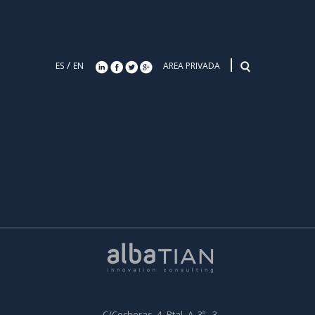
/
ES
EN
AREA PRIVADA
C/Cocheras, 4- Ptal -A, 3º - 3