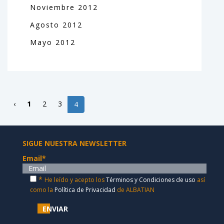
Noviembre
2012
Agosto
2012
Mayo
2012
‹
1
2
3
4
SIGUE NUESTRA NEWSLETTER
Email
*
*
He leído y acepto los
Términos y Condiciones de uso
así
como la
Política de Privacidad
de ALBATIAN
ENVIAR