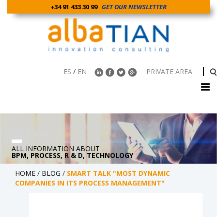
+34 91 433 30 99
GET OUR NEWSLETTER
ES
/
EN
PRIVATE AREA
ALL INFORMATION ABOUT
BPM, PROCESS, R & D, TECHNOLOGY
HOME
/
BLOG
/
SMART TALK "MOST DYNAMIC
COMPANIES IN ITS PROCESS MANAGEMENT"